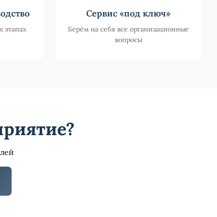
одство
Сервис «под ключ»
х этапах
Берём на себя все организационные
вопросы
приятие?
алей