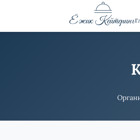
Г
К
Органи