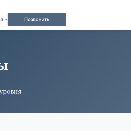
ия
Позвонить
ты
 уровня