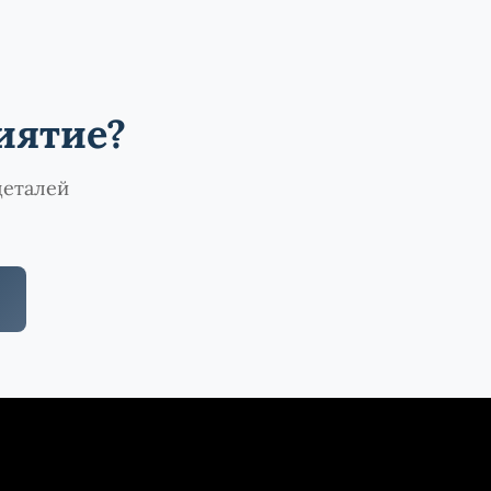
иятие?
деталей