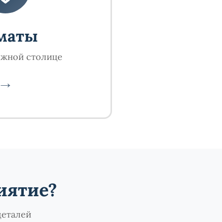
маты
южной столице
→
иятие?
деталей