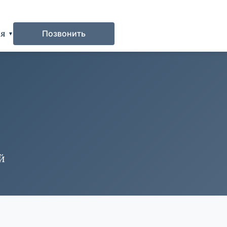
ия
Позвонить
й