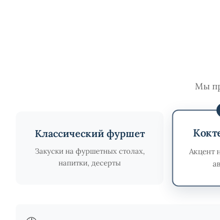
Мы пр
Кокт
Классический фуршет
Акцент 
Закуски на фуршетных столах,
напитки, десерты
а