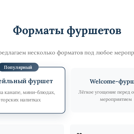
Форматы фуршетов
едлагаем несколько форматов под любое мероп
Популярный
ейльный фуршет
Welcome-фур
на канапе, мини-блюдах,
Лёгкое угощение перед 
мероприятием
вторских напитках